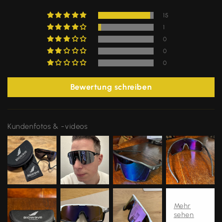
15
1
0
0
0
Bewertung schreiben
Kundenfotos & -videos