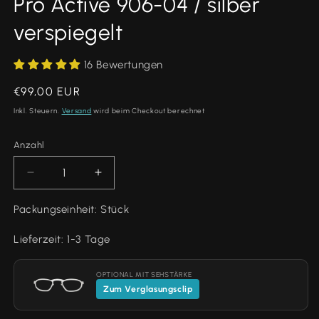
Pro Active 906-04 / silber
verspiegelt
16 Bewertungen
Normaler
€99,00 EUR
Preis
Inkl. Steuern.
Versand
wird beim Checkout berechnet
Anzahl
Anzahl
Verringere
Erhöhe
die
die
Menge
Menge
Packungseinheit: Stück
für
für
Pro
Pro
Lieferzeit: 1-3 Tage
Active
Active
906-
906-
OPTIONAL MIT SEHSTÄRKE
04
04
Zum Verglasungsclip
/
/
silber
silber