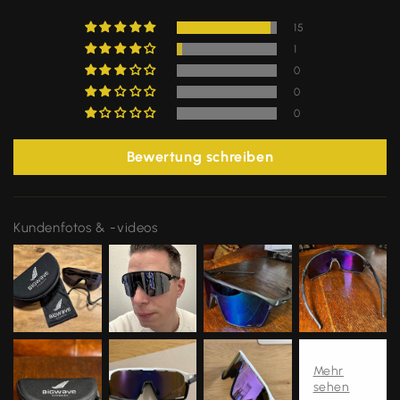
15
1
0
0
0
Bewertung schreiben
Kundenfotos & -videos