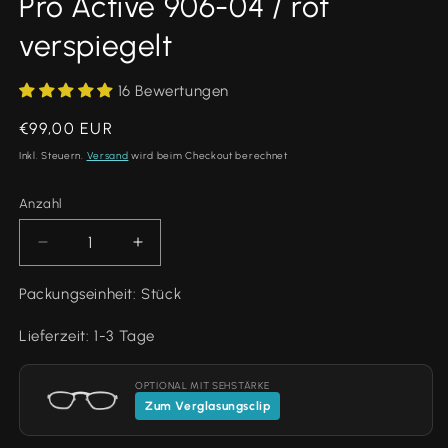
Pro Active 906-04 / rot
verspiegelt
16 Bewertungen
Normaler
€99,00 EUR
Preis
Inkl. Steuern.
Versand
wird beim Checkout berechnet
Anzahl
Anzahl
Verringere
Erhöhe
die
die
Menge
Menge
Packungseinheit: Stück
für
für
Pro
Pro
Lieferzeit: 1-3 Tage
Active
Active
906-
906-
OPTIONAL MIT SEHSTÄRKE
04
04
Zum Verglasungsclip
/
/
rot
rot