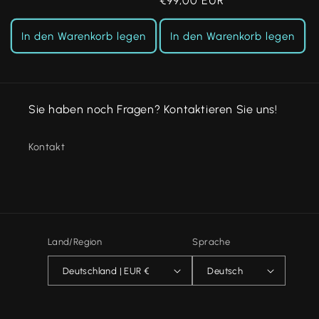
Normaler
€99,00 EUR
Preis
Preis
In den Warenkorb legen
In den Warenkorb legen
Sie haben noch Fragen? Kontaktieren Sie uns!
Kontakt
Land/Region
Sprache
Deutschland | EUR €
Deutsch