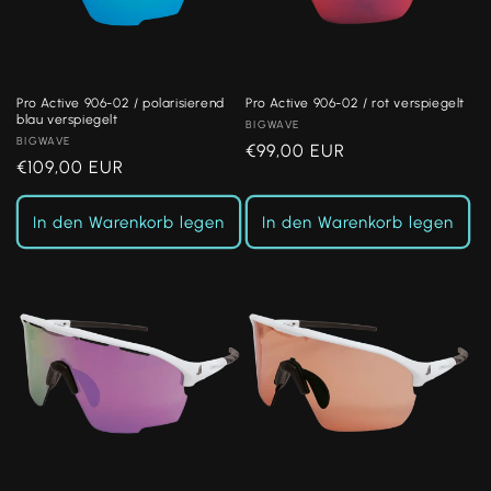
i
e
:
Pro Active 906-02 / polarisierend
Pro Active 906-02 / rot verspiegelt
blau verspiegelt
Anbieter:
BIGWAVE
Anbieter:
BIGWAVE
Normaler
€99,00 EUR
Normaler
€109,00 EUR
Preis
Preis
In den Warenkorb legen
In den Warenkorb legen