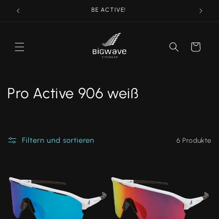
Direkt
BE ACTIVE!
zum
Inhalt
Warenkorb
K
Pro Active 906 weiß
a
t
Filtern und sortieren
6 Produkte
e
g
o
r