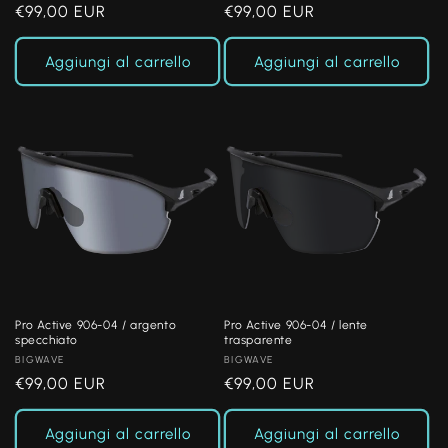
Prezzo
€99,00 EUR
Prezzo
€99,00 EUR
di
di
listino
listino
Aggiungi al carrello
Aggiungi al carrello
Pro Active 906-04 / argento
Pro Active 906-04 / lente
specchiato
trasparente
Produttore:
BIGWAVE
Produttore:
BIGWAVE
Prezzo
€99,00 EUR
Prezzo
€99,00 EUR
di
di
listino
listino
Aggiungi al carrello
Aggiungi al carrello