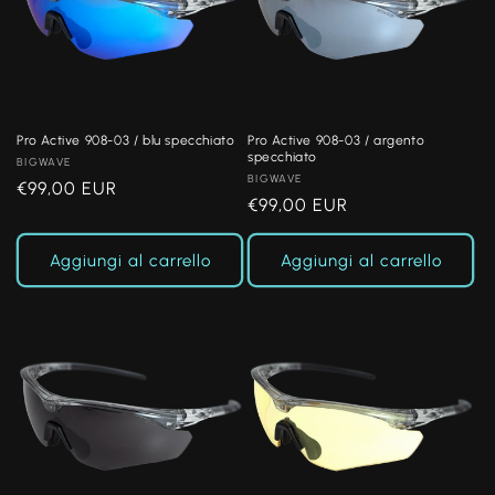
Pro Active 908-03 / blu specchiato
Pro Active 908-03 / argento
specchiato
Produttore:
BIGWAVE
Produttore:
BIGWAVE
Prezzo
€99,00 EUR
Prezzo
€99,00 EUR
di
di
listino
listino
Aggiungi al carrello
Aggiungi al carrello