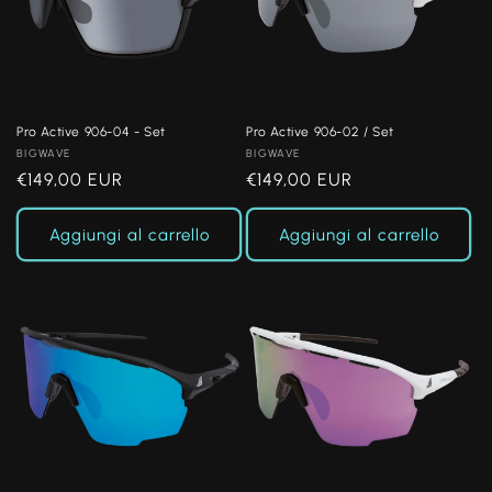
Pro Active 906-04 - Set
Pro Active 906-02 / Set
Produttore:
BIGWAVE
Produttore:
BIGWAVE
Prezzo
€149,00 EUR
Prezzo
€149,00 EUR
di
di
listino
listino
Aggiungi al carrello
Aggiungi al carrello