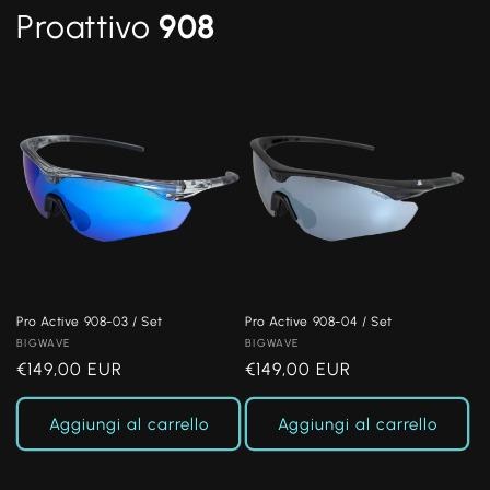
Proattivo
908
Pro Active 908-03 / Set
Pro Active 908-04 / Set
Produttore:
BIGWAVE
Produttore:
BIGWAVE
Prezzo
€149,00 EUR
Prezzo
€149,00 EUR
di
di
listino
listino
Aggiungi al carrello
Aggiungi al carrello