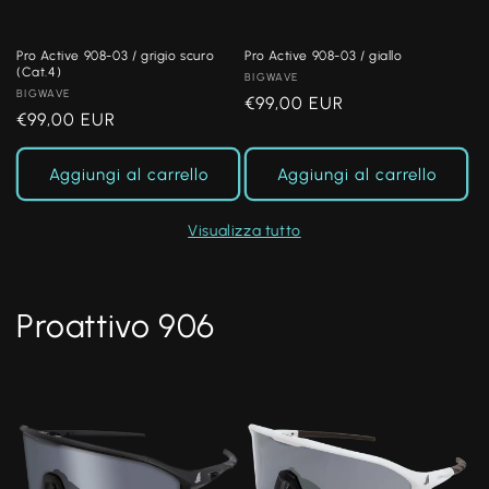
Pro Active 908-03 / grigio scuro
Pro Active 908-03 / giallo
(Cat.4)
Produttore:
BIGWAVE
Produttore:
BIGWAVE
Prezzo
€99,00 EUR
Prezzo
€99,00 EUR
di
di
listino
listino
Aggiungi al carrello
Aggiungi al carrello
Visualizza tutto
Proattivo 906