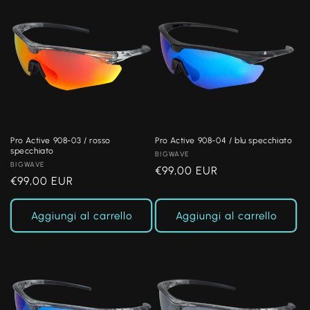
Pro Active 908-03 / rosso
Pro Active 908-04 / blu specchiato
specchiato
Produttore:
BIGWAVE
Produttore:
BIGWAVE
Prezzo
€99,00 EUR
Prezzo
€99,00 EUR
di
di
listino
listino
Aggiungi al carrello
Aggiungi al carrello