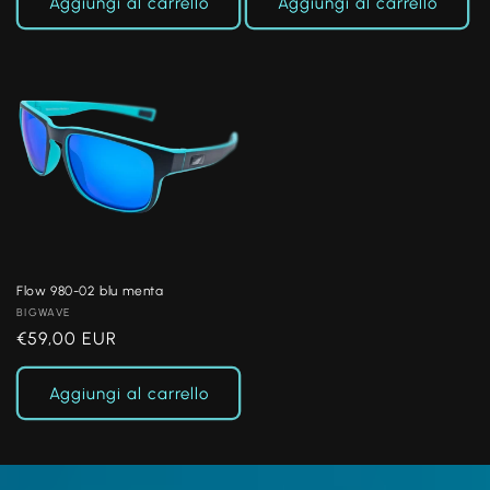
listino
listino
Aggiungi al carrello
Aggiungi al carrello
Flow 980-02 blu menta
Produttore:
BIGWAVE
Prezzo
€59,00 EUR
di
listino
Aggiungi al carrello