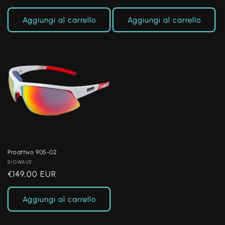
di
di
listino
listino
Aggiungi al carrello
Aggiungi al carrello
Proattivo 905-02
Produttore:
BIGWAVE
Prezzo
€149,00 EUR
di
listino
Aggiungi al carrello