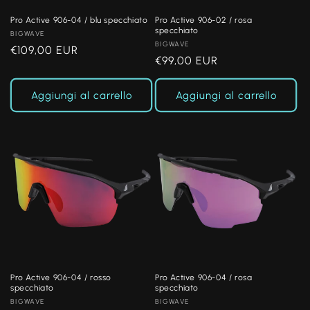
Pro Active 906-04 / blu specchiato
Pro Active 906-02 / rosa
specchiato
Produttore:
BIGWAVE
Produttore:
BIGWAVE
Prezzo
€109,00 EUR
Prezzo
€99,00 EUR
di
di
listino
listino
Aggiungi al carrello
Aggiungi al carrello
Pro Active 906-04 / rosso
Pro Active 906-04 / rosa
specchiato
specchiato
Produttore:
BIGWAVE
Produttore:
BIGWAVE